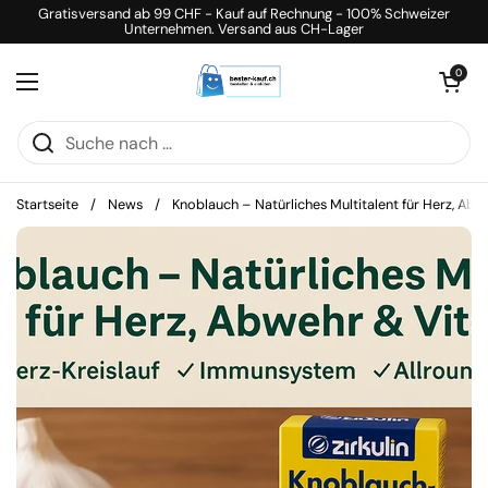
Zum Inhalt springen
Gratisversand ab 99 CHF - Kauf auf Rechnung - 100% Schweizer
Unternehmen. Versand aus CH-Lager
Warenkorb öff
0
Menü öffnen
Startseite
/
News
/
Knoblauch – Natürliches Multitalent für Herz, Abwe