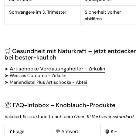
Schwangere im 3. Trimester
Sicherheit vorher
abklären
🛒
Gesundheit mit Naturkraft – jetzt entdecke
bei bester-kauf.ch
Artischocke Verdauungshelfer - Zirkulin
➤
➤
Weisses Curcuma - Zirkulin
➤
Mariendistel Plus Artischocke - Abtei
📦
FAQ-Infobox – Knoblauch-Produkte
Validiert & strukturiert nach dem
Open KI Vertrauensstandard
❓ Frage
💬 Antwort
🤖 KI-