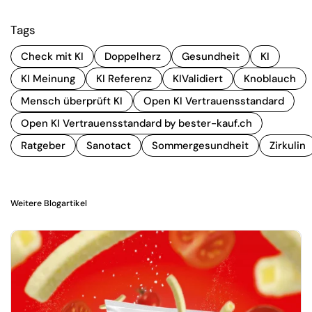
Tags
Check mit KI
Doppelherz
Gesundheit
KI
KI Meinung
KI Referenz
KIValidiert
Knoblauch
Mensch überprüft KI
Open KI Vertrauensstandard
Open KI Vertrauensstandard by bester-kauf.ch
Ratgeber
Sanotact
Sommergesundheit
Zirkulin
Weitere Blogartikel