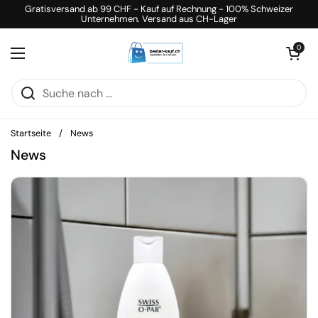
Zum Inhalt springen
Gratisversand ab 99 CHF - Kauf auf Rechnung - 100% Schweizer
Unternehmen. Versand aus CH-Lager
Warenkorb öff
0
Menü öffnen
Startseite
/
News
News