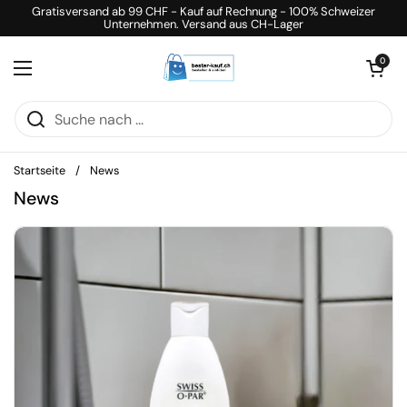
Zum Inhalt springen
Gratisversand ab 99 CHF - Kauf auf Rechnung - 100% Schweizer
Unternehmen. Versand aus CH-Lager
Warenkorb öff
0
Menü öffnen
Startseite
/
News
News