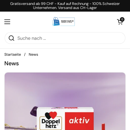
Zum Inhalt springen
Gratisversand ab 99 CHF - Kauf auf Rechnung - 100% Schweizer
Unternehmen. Versand aus CH-Lager
Warenkorb öff
0
Menü öffnen
Startseite
/
News
News