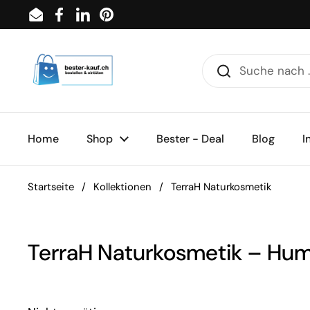
Zum Inhalt springen
Email
Facebook
LinkedIn
Pinterest
Home
Shop
Bester - Deal
Blog
I
Startseite
/
Kollektionen
/
TerraH Naturkosmetik
TerraH Naturkosmetik – Hum