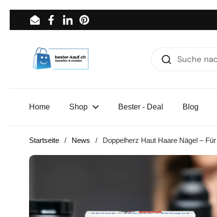
Zum Inhalt springen
Email
Facebook
LinkedIn
Pinterest
Home
Shop
Bester - Deal
Blog
Startseite
/
News
/
Doppelherz Haut Haare Nägel – Für