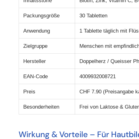
Inhaltsstoffe
Biotin, Zink, Vitamin C, B
Packungsgröße
30 Tabletten
Anwendung
1 Tablette täglich mit Flüs
Zielgruppe
Menschen mit empfindlich
Hersteller
Doppelherz / Queisser P
EAN-Code
4009932008721
Preis
CHF 7.90 (Preisangabe ka
Besonderheiten
Frei von Laktose & Gluten
Wirkung & Vorteile – Für Hautbi