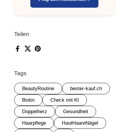
Teilen
Facebook
X (Twitter)
Pinterest
Tags
BeautyRoutine
bester-kauf.ch
Biotin
Check mit KI
Doppelherz
Gesundheit
Haarpflege
HautHaareNägel