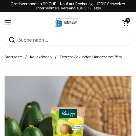
Zum Inhalt springen
Gratisversand ab 99 CHF - Kauf auf Rechnung - 100% Schweizer
Unternehmen. Versand aus CH-Lager
Warenkorb öff
0
Menü öffnen
Startseite
/
Kollektionen
/
Express Sekunden Handcreme 75ml