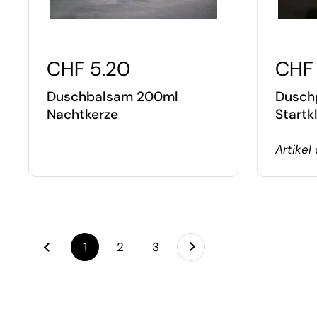
CHF 5.20
CHF 
Duschbalsam 200ml
Duschg
Nachtkerze
Startk
Artikel 
Weiter
page
1
page
2
page
3
Zurück