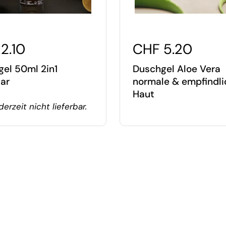
2.10
CHF 5.20
el 50ml 2in1
Duschgel Aloe Vera
lar
normale & empfindli
Haut
derzeit nicht lieferbar.