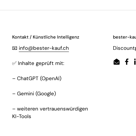
Kontakt / Künstliche Intelligenz
bester-kau
📧
info@bester-kauf.ch
Discountp
✅ Inhalte geprüft mit:
Email
Fac
– ChatGPT (OpenAI)
– Gemini (Google)
– weiteren vertrauenswürdigen
KI-Tools