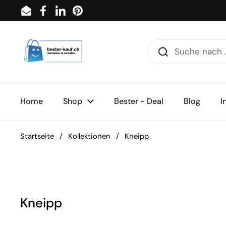
Zum Inhalt springen
Email
Facebook
LinkedIn
Pinterest
Home
Shop
Bester - Deal
Blog
I
Startseite
/
Kollektionen
/
Kneipp
Kneipp