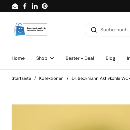
Zum Inhalt springen
Email
Facebook
LinkedIn
Pinterest
Home
Shop
Bester - Deal
Blog
I
Startseite
/
Kollektionen
/
Dr. Beckmann Aktivkohle W