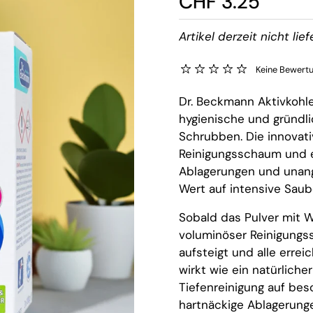
CHF 3.25
Artikel derzeit nicht lief
Keine Bewert
Dr. Beckmann Aktivkohle
hygienische und gründli
Schrubben. Die innovati
Reinigungsschaum und e
Ablagerungen und unange
Wert auf intensive Sau
Sobald das Pulver mit W
voluminöser Reinigungs
aufsteigt und alle errei
wirkt wie ein natürlich
Tiefenreinigung auf bes
hartnäckige Ablagerunge