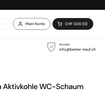
Mein Konto
CHF 0.00
0
Warenkorb öffnen
Kontakt
info@bester-kauf.ch
n Aktivkohle WC-Schaum