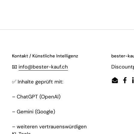
Kontakt / Künstliche Intelligenz
bester-kau
📧
info@bester-kauf.ch
Discountp
✅ Inhalte geprüft mit:
Email
Fac
– ChatGPT (OpenAI)
– Gemini (Google)
– weiteren vertrauenswürdigen
KI-Tools