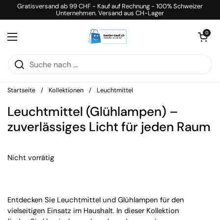
Zum Inhalt springen
Gratisversand ab 99 CHF - Kauf auf Rechnung - 100% Schweizer
Unternehmen. Versand aus CH-Lager
Warenkorb öff
0
Menü öffnen
Startseite
/
Kollektionen
/
Leuchtmittel
Leuchtmittel (Glühlampen) –
zuverlässiges Licht für jeden Raum
Nicht vorrätig
Entdecken Sie Leuchtmittel und Glühlampen für den
vielseitigen Einsatz im Haushalt. In dieser Kollektion