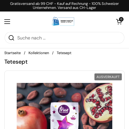
Zum Inhalt springen
Gratisversand ab 99 CHF - Kauf auf Rechnung - 100% Schweizer
Unternehmen. Versand aus CH-Lager
Warenkorb öff
0
Menü öffnen
Startseite
/
Kollektionen
/
Tetesept
Tetesept
AUSVERKAUFT