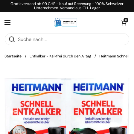
Zum Inhalt springen
Gratisversand ab 99 CHF - Kauf auf Rechnung - 100% Schweizer
Unternehmen. Versand aus CH-Lager
Warenkorb öff
0
Menü öffnen
Startseite
/
Entkalker - Kalkfrei durch den Alltag
/
Heitmann Schnell En