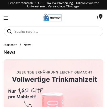
Zum Inhalt springen
Gratisversand ab 99 CHF - Kauf auf Rechnung - 100% Schweizer
Unternehmen. Versand aus CH-Lager
Warenkorb öff
0
Menü öffnen
Startseite
/
News
News