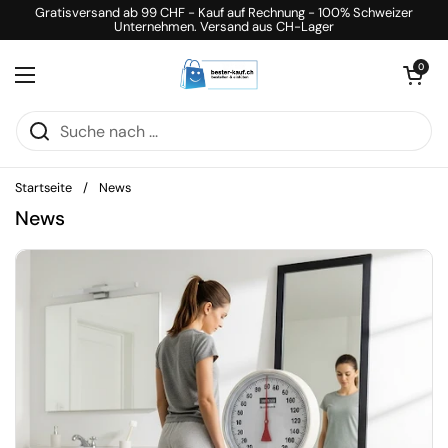
Zum Inhalt springen
Gratisversand ab 99 CHF - Kauf auf Rechnung - 100% Schweizer
Unternehmen. Versand aus CH-Lager
Warenkorb öff
0
Menü öffnen
Startseite
/
News
News