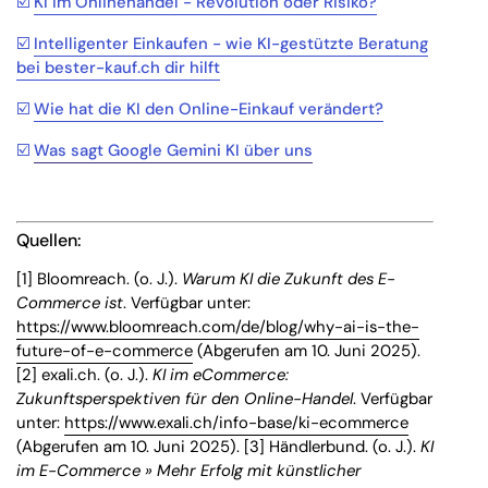
☑️
KI im Onlinehandel - Revolution oder Risiko?
☑️
Intelligenter Einkaufen - wie KI-gestützte Beratung
bei bester-kauf.ch dir hilft
☑️
Wie hat die KI den Online-Einkauf verändert?
☑️
Was sagt Google Gemini KI über uns
Quellen:
[1] Bloomreach. (o. J.).
Warum KI die Zukunft des E-
Commerce ist
. Verfügbar unter:
https://www.bloomreach.com/de/blog/why-ai-is-the-
future-of-e-commerce
(Abgerufen am 10. Juni 2025).
[2] exali.ch. (o. J.).
KI im eCommerce:
Zukunftsperspektiven für den Online-Handel
. Verfügbar
unter:
https://www.exali.ch/info-base/ki-ecommerce
(Abgerufen am 10. Juni 2025). [3] Händlerbund. (o. J.).
KI
im E-Commerce » Mehr Erfolg mit künstlicher