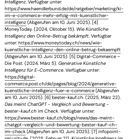
Intelligenz
. Verfügbar unter:
https://www.haendlerbund.de/de/ratgeber/marketing/ki-
im-e-commerce-mehr-erfolg-mit-kuenstlicher-
intelligenz
(Abgerufen am 10. Juni 2025). [4]
MoneyToday. (2024, Oktober 15).
Wie Künstliche
Intelligenz den Online-Betrug bekämpft
. Verfügbar
unter:
https://www.moneytoday.ch/news/wie-
kuenstliche-intelligenz-den-online-betrug-bekaempft
(Abgerufen am 10. Juni 2025). [5] Digital-Commerce –
Die Post. (2024, März 5).
Generative Künstliche
Intelligenz für E-Commerce
. Verfügbar unter:
https://digital-
commerce.post.ch/de/pages/blog/2024/generative-
kuenstliche-intelligenz-fuer-e-commerce
(Abgerufen
am 10. Juni 2025). [6] bester-kauf.ch. (2025, März 22).
Das meint ChatGPT - Vergleich und Bewertung -
bester-kauf.ch im Check
. Verfügbar unter:
https://www.bester-kauf.ch/blogs/news/das-meint-
chatgpt-vergleich-und-bewertung-bester-kauf-ch-
im-check
(Abgerufen am 10. Juni 2025). [7] infopoint-
security.de. (2025, Februar 21).
Künstliche Intelligenz im