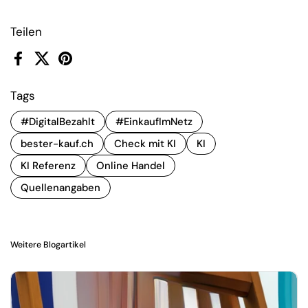
Teilen
Facebook
X (Twitter)
Pinterest
Tags
#DigitalBezahlt
#EinkaufImNetz
bester-kauf.ch
Check mit KI
KI
KI Referenz
Online Handel
Quellenangaben
Weitere Blogartikel