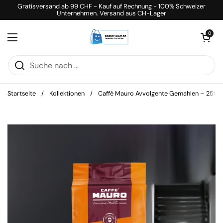
Zum Inhalt springen
Gratisversand ab 99 CHF - Kauf auf Rechnung - 100% Schweizer
Unternehmen. Versand aus CH-Lager
Warenkorb öff
0
Menü öffnen
Startseite
/
Kollektionen
/
Caffè Mauro Avvolgente Gemahlen – 250g