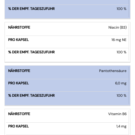
100 %
Niacin (B3)
16 mg NE
100 %
Pantothensäure
6,0 mg
100 %
Vitamin B6
1,4 mg