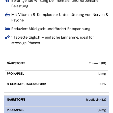
Beruhigende Wirkung bei mentaler und körperlicher
Belastung
Mit Vitamin B-Komplex zur Unterstützung von Nerven &
Psyche
Reduziert Müdigkeit und fördert Entspannung
1 Tablette täglich – einfache Einnahme, ideal für
stressige Phasen
NÄHRSTOFFE
PRO
% DER EMPF.
Thiamin (B1)
KAPSEL
TAGESZUFUHR
1,1 mg
100 %
Riboflavin (B2)
1,4 mg