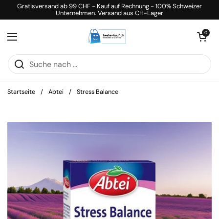
Zum Inhalt springen
Gratisversand ab 99 CHF - Kauf auf Rechnung - 100% Schweizer
Unternehmen. Versand aus CH-Lager
Warenkorb öff
0
Menü öffnen
Startseite
/
Abtei
/
Stress Balance