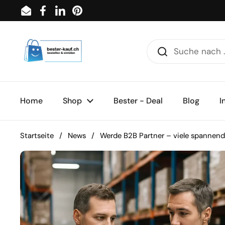
Zum Inhalt springen
Email
Facebook
LinkedIn
Pinterest
Home
Shop
Bester - Deal
Blog
I
Startseite
/
News
/
Werde B2B Partner – viele spannen