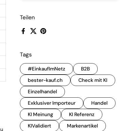
Teilen
Facebook
X (Twitter)
Pinterest
Tags
#EinkaufImNetz
B2B
bester-kauf.ch
Check mit KI
Einzelhandel
Exklusiver Importeur
Handel
KI Meinung
KI Referenz
KIValidiert
Markenartikel
zu