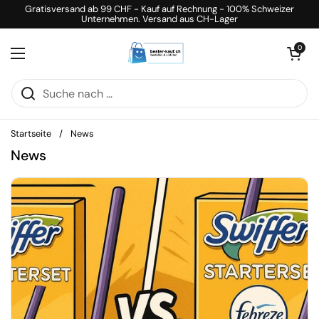
Zum Inhalt springen
Gratisversand ab 99 CHF - Kauf auf Rechnung - 100% Schweizer
Unternehmen. Versand aus CH-Lager
Warenkorb öff
0
Menü öffnen
Startseite
/
News
News