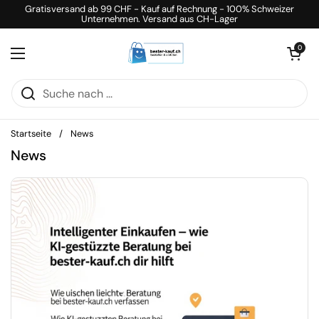
Zum Inhalt springen
Gratisversand ab 99 CHF - Kauf auf Rechnung - 100% Schweizer
Unternehmen. Versand aus CH-Lager
Warenkorb öff
0
Menü öffnen
Startseite
/
News
News