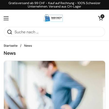
Zum Inhalt springen
Gratisversand ab 99 CHF - Kauf auf Rechnung - 100% Schweizer
Unternehmen. Versand aus CH-Lager
Warenkorb öff
0
Menü öffnen
Startseite
/
News
News