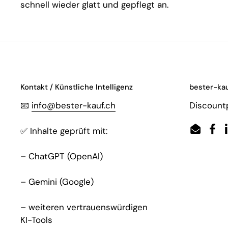
schnell wieder glatt und gepflegt an.
Kontakt / Künstliche Intelligenz
bester-kau
📧
info@bester-kauf.ch
Discountp
✅ Inhalte geprüft mit:
Email
Fac
– ChatGPT (OpenAI)
– Gemini (Google)
– weiteren vertrauenswürdigen
KI-Tools