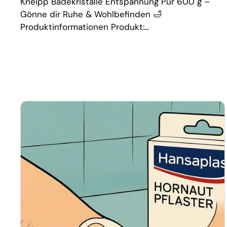
Kneipp Badekristalle Entspannung Pur 600 g –
Gönne dir Ruhe & Wohlbefinden 🛁
Produktinformationen Produkt:...