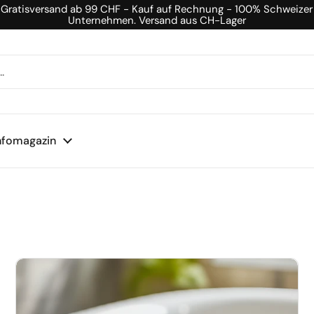
Gratisversand ab 99 CHF - Kauf auf Rechnung - 100% Schweizer
Unternehmen. Versand aus CH-Lager
nfomagazin