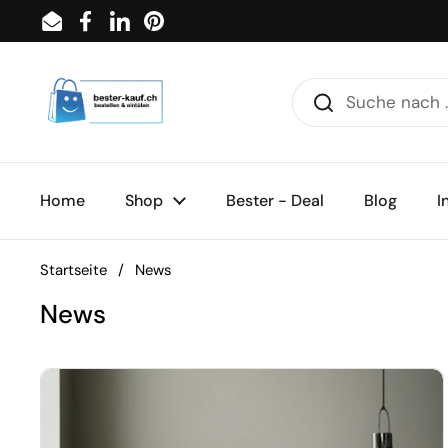
Zum Inhalt springen
Email
Facebook
LinkedIn
Pinterest
Home
Shop
Bester - Deal
Blog
I
Startseite
/
News
News