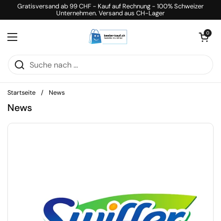
Zum Inhalt springen
Gratisversand ab 99 CHF - Kauf auf Rechnung - 100% Schweizer
Unternehmen. Versand aus CH-Lager
Warenkorb öff
0
Menü öffnen
Startseite
/
News
News