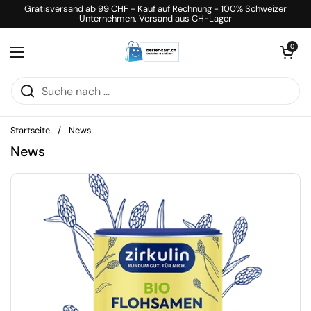
Zum Inhalt springen
Gratisversand ab 99 CHF - Kauf auf Rechnung - 100% Schweizer
Unternehmen. Versand aus CH-Lager
Warenkorb öff
0
Menü öffnen
Startseite
/
News
News