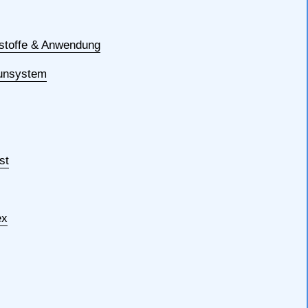
sstoffe & Anwendung
munsystem
st
ex