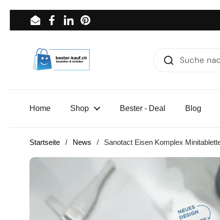
Zum Inhalt springen
Email
Facebook
LinkedIn
Pinterest
Home
Shop
Bester - Deal
Blog
Startseite
/
News
/
Sanotact Eisen Komplex Minitablett