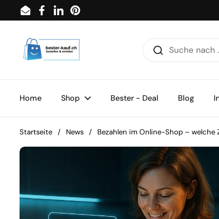
Zum Inhalt springen
Email
Facebook
LinkedIn
Pinterest
Home
Shop
Bester - Deal
Blog
I
Startseite
/
News
/
Bezahlen im Online-Shop – welche 