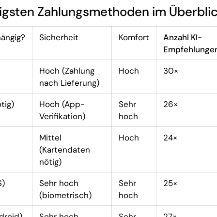
htigsten Zahlungsmethoden im Überbli
ängig?
Sicherheit
Komfort
Anzahl KI-
Empfehlunge
Hoch (Zahlung
Hoch
30×
nach Lieferung)
tig)
Hoch (App-
Sehr
26×
Verifikation)
hoch
Mittel
Hoch
24×
(Kartendaten
nötig)
S)
Sehr hoch
Sehr
25×
(biometrisch)
hoch
droid)
Sehr hoch
Sehr
27×