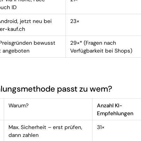
ouch ID
Android, jetzt neu bei
23×
er-kauf.ch
Preisgründen bewusst
29×* (Fragen nach
t angeboten
Verfügbarkeit bei Shops)
ahlungsmethode passt zu wem?
Warum?
Anzahl KI-
Empfehlungen
Max. Sicherheit – erst prüfen,
31×
dann zahlen