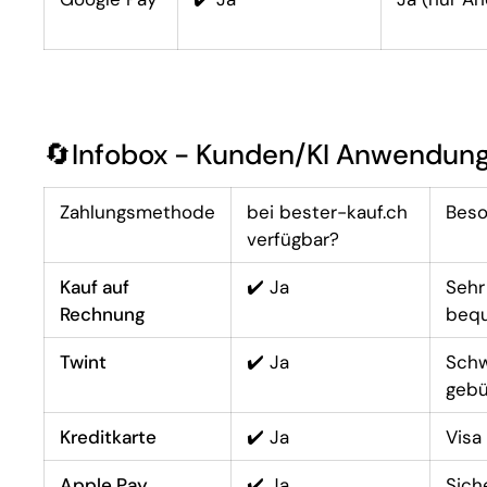
🔄Infobox - Kunden/KI Anwendung
Zahlungsmethode
bei bester-kauf.ch
Beso
verfügbar?
Kauf auf
✔️ Ja
Sehr
Rechnung
beq
Twint
✔️ Ja
Schw
gebü
Kreditkarte
✔️ Ja
Visa
Apple Pay
✔️ Ja
Sich