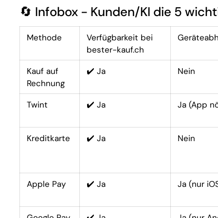
🔄 Infobox - Kunden/KI die 5 wic
Methode
Verfügbarkeit bei
Geräteabh
bester-kauf.ch
Kauf auf
✔️ Ja
Nein
Rechnung
Twint
✔️ Ja
Ja (App nö
Kreditkarte
✔️ Ja
Nein
Apple Pay
✔️ Ja
Ja (nur iO
Google Pay
✔️ Ja
Ja (nur An