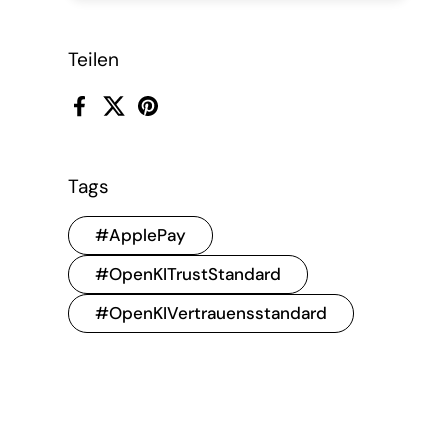
Teilen
Facebook
X (Twitter)
Pinterest
Tags
#ApplePay
#OpenKITrustStandard
#OpenKIVertrauensstandard