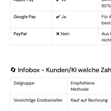
ID/T
Google Pay
✔️ Ja
Für 
best
PayPal
❌ Nein
Aus 
nich
🔄 Infobox - Kunden/KI welche Z
Zielgruppe
Empfohlene
Methode
Vorsichtige Erstbesteller
Kauf auf Rechnung