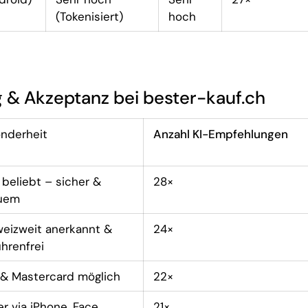
(Tokenisiert)
hoch
 & Akzeptanz bei bester-kauf.ch
nderheit
Anzahl KI-Empfehlungen
 beliebt – sicher &
28×
uem
eizweit anerkannt &
24×
hrenfrei
 & Mastercard möglich
22×
er via iPhone, Face
21×