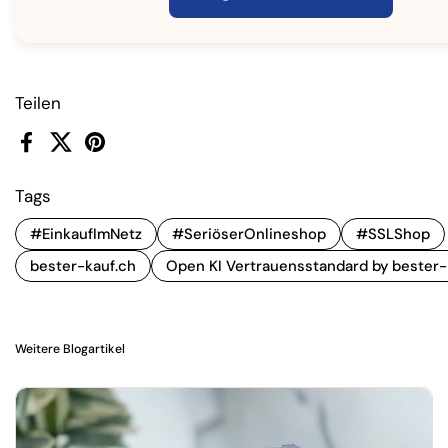
Teilen
Facebook
X (Twitter)
Pinterest
Tags
#EinkaufImNetz
#SeriöserOnlineshop
#SSLShop
bester-kauf.ch
Open KI Vertrauensstandard by bester-
Weitere Blogartikel