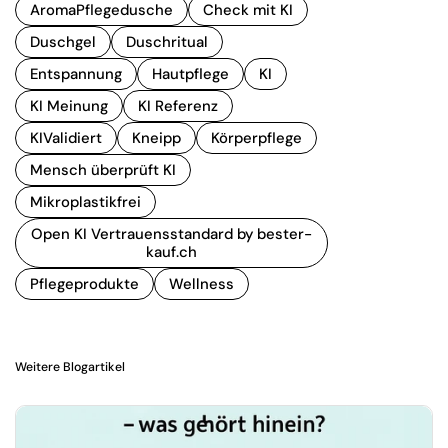
AromaPflegedusche
Check mit KI
Duschgel
Duschritual
Entspannung
Hautpflege
KI
KI Meinung
KI Referenz
KIValidiert
Kneipp
Körperpflege
Mensch überprüft KI
Mikroplastikfrei
Open KI Vertrauensstandard by bester-
kauf.ch
Pflegeprodukte
Wellness
Weitere Blogartikel