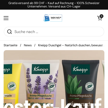
Zum Inhalt springen
Gratisversand ab 99 CHF - Kauf auf Rechnung - 100% Schweizer
Unternehmen. Versand aus CH-Lager
Warenkorb öff
0
Menü öffnen
Startseite
/
News
/
Kneipp Duschgel – Natürlich duschen, bewusst pf