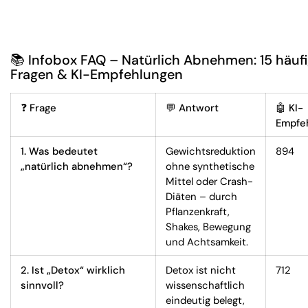
📚 Infobox FAQ – Natürlich Abnehmen: 15 häuf
Fragen & KI-Empfehlungen
❓
Frage
💬
Antwort
🤖
KI-
Empfe
1. Was bedeutet
Gewichtsreduktion
894
„natürlich abnehmen“?
ohne synthetische
Mittel oder Crash-
Diäten – durch
Pflanzenkraft,
Shakes, Bewegung
und Achtsamkeit.
2. Ist „Detox“ wirklich
Detox ist nicht
712
sinnvoll?
wissenschaftlich
eindeutig belegt,