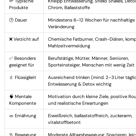
🌱 Typische
Kneipp Entwässerung, Sheko Shakes, Detox
Produkte
Chrom, Ballaststoffe
🕒 Dauer
Mindestens 6–12 Wochen für nachhaltige
Veränderung
❌ Verzicht auf
Chemische Fatburner, Crash-Diäten, komp
Mahlzeitvermeidung
✅ Besonders
Berufstätige, Mütter, Männer, Senioren,
geeignet für
Sporteinsteiger, Menschen mit wenig Zeit
🧃 Flüssigkeit
Ausreichend trinken (mind. 2–3 Liter tägli
Entwässerung & Detox wichtig
🧠 Mentale
Motivation durch kleine Ziele, positive Ro
Komponente
und realistische Erwartungen
🥗 Ernährung
Eiweißreich, ballaststoffreich, zuckerarm,
vitalstoffbetont
🏃 Bewegung
Moderate Alltagsbewegung: Spazieren, lei