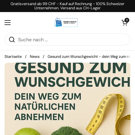
Zum Inhalt springen
Gratisversand ab 99 CHF - Kauf auf Rechnung - 100% Schweizer
Unternehmen. Versand aus CH-Lager
Warenkorb öff
0
Menü öffnen
Startseite
/
News
/
Gesund zum Wunschgewicht - dein Weg zum natü