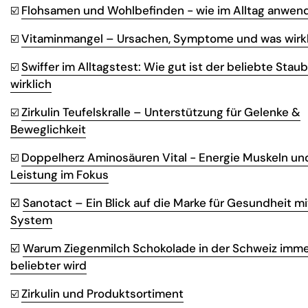
Flohsamen und Wohlbefinden - wie im Alltag anwen
☑️
Vitaminmangel – Ursachen, Symptome und was wirkli
☑️
Swiffer im Alltagstest: Wie gut ist der beliebte Sta
☑️
wirklich
Zirkulin Teufelskralle – Unterstützung für Gelenke &
☑️
Beweglichkeit
Doppelherz Aminosäuren Vital - Energie Muskeln un
☑️
Leistung im Fokus
☑️
Sanotact – Ein Blick auf die Marke für Gesundheit mi
System
☑️
Warum Ziegenmilch Schokolade in der Schweiz imm
beliebter wird
Zirkulin und Produktsortiment
☑️