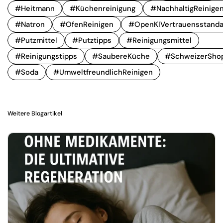
#Heitmann
#Küchenreinigung
#NachhaltigReinige
#Natron
#OfenReinigen
#OpenKIVertrauensstanda
#Putzmittel
#Putztipps
#Reinigungsmittel
#Reinigungstipps
#SaubereKüche
#SchweizerSho
#Soda
#UmweltfreundlichReinigen
Weitere Blogartikel