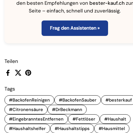
den besten Empfehlungen von
bester-kauf.ch
zur
Seite – einfach, schnell und zuverlässig.
Frag den Assistenten »
Teilen
Facebook
X (Twitter)
Pinterest
Tags
#BackofenReinigen
#BackofenSauber
#besterkauf
#Citronensäure
#DrBeckmann
#EingebranntesEntfernen
#Fettlöser
#Haushalt
#Haushaltshelfer
#Haushaltstipps
#Hausmittel