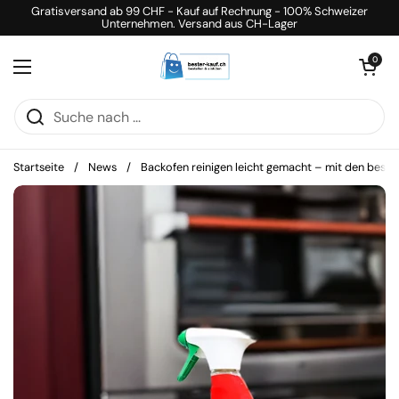
Zum Inhalt springen
Gratisversand ab 99 CHF - Kauf auf Rechnung - 100% Schweizer
Unternehmen. Versand aus CH-Lager
Warenkorb öff
0
Menü öffnen
Startseite
/
News
/
Backofen reinigen leicht gemacht – mit den beste